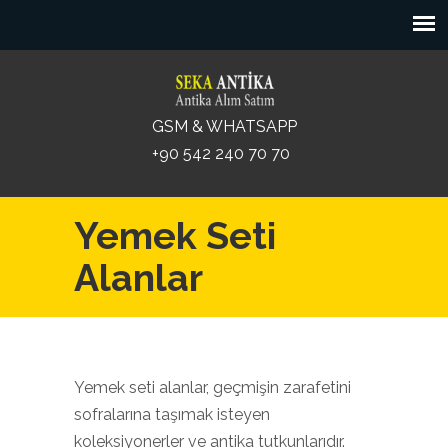
GSM & WHATSAPP
+90 542 240 70 70
Yemek Seti
Alanlar
Yemek seti alanlar, geçmişin zarafetini
sofralarına taşımak isteyen
koleksiyonerler ve antika tutkunlarıdır.