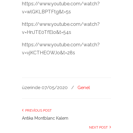
https://www.youtube.com/watch?
v=wlGKLBPTFtg&t=5s
https://www.youtube.com/watch?
v=HnJTE0TfElo&t=54s
https://www.youtube.com/watch?
v=vjKCTHEOWJo&t=28s
üzerinde 07/05/2020
/
Genel
PREVIOUS POST
Antika Montblanc Kalem
NEXT POST