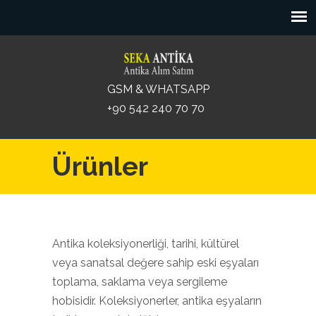
GSM & WHATSAPP
+90 542 240 70 70
Ürünler
Antika koleksiyonerliği, tarihi, kültürel
veya sanatsal değere sahip eski eşyaları
toplama, saklama veya sergileme
hobisidir. Koleksiyonerler, antika eşyaların