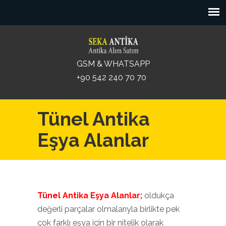
GSM & WHATSAPP
+90 542 240 70 70
Tünel Antika
Eşya Alanlar
Tünel Antika Eşya Alanlar;
oldukça
değerli parçalar olmalarıyla birlikte pek
çok farklı eşya için bir nitelik olarak