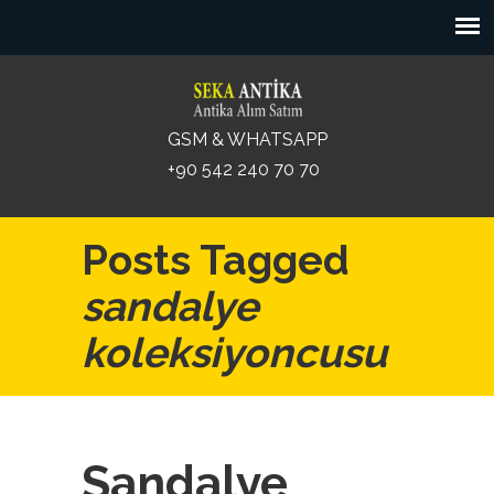
GSM & WHATSAPP
+90 542 240 70 70
Posts Tagged
sandalye
koleksiyoncusu
Sandalye