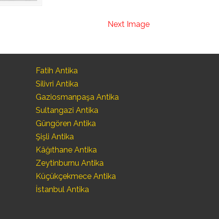
Next Image
Fatih Antika
Silivri Antika
Gaziosmanpaşa Antika
Sultangazi Antika
Güngören Antika
Şişli Antika
Kâğıthane Antika
Zeytinburnu Antika
Küçükçekmece Antika
İstanbul Antika