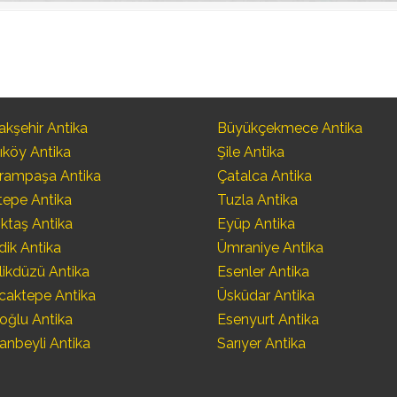
kşehir Antika
Büyükçekmece Antika
ıköy Antika
Şile Antika
rampaşa Antika
Çatalca Antika
tepe Antika
Tuzla Antika
ktaş Antika
Eyüp Antika
dik Antika
Ümraniye Antika
likdüzü Antika
Esenler Antika
caktepe Antika
Üsküdar Antika
oğlu Antika
Esenyurt Antika
anbeyli Antika
Sarıyer Antika