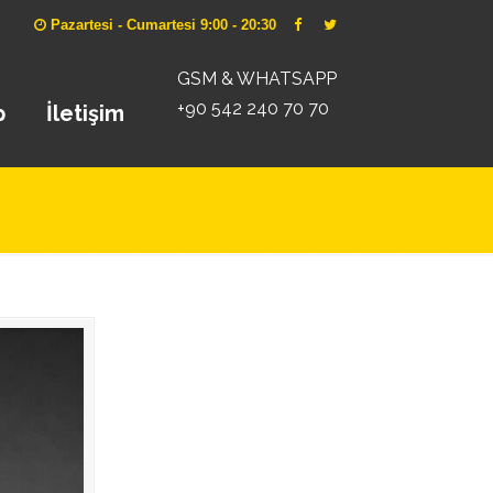
Pazartesi - Cumartesi 9:00 - 20:30
GSM & WHATSAPP
+90 542 240 70 70
p
İletişim