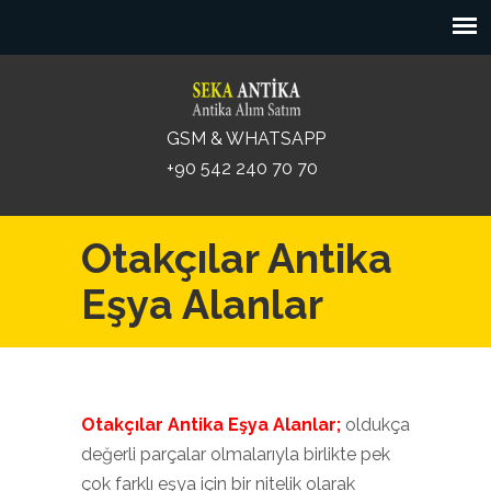
GSM & WHATSAPP
+90 542 240 70 70
Otakçılar Antika
Eşya Alanlar
Otakçılar Antika Eşya Alanlar;
oldukça
değerli parçalar olmalarıyla birlikte pek
çok farklı eşya için bir nitelik olarak