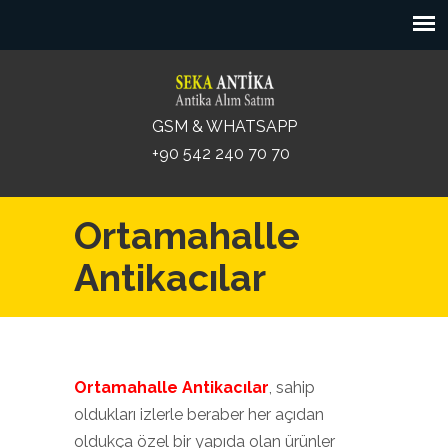
GSM & WHATSAPP
+90 542 240 70 70
Ortamahalle
Antikacılar
Ortamahalle Antikacılar
, sahip
oldukları izlerle beraber her açıdan
oldukça özel bir yapıda olan ürünler