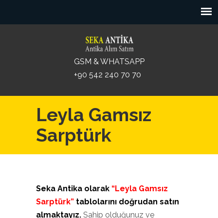
GSM & WHATSAPP
+90 542 240 70 70
Leyla Gamsız
Sarptürk
Seka Antika olarak
“Leyla Gamsız
Sarptürk”
tablolarını doğrudan satın
almaktayız.
Sahip olduğunuz ve