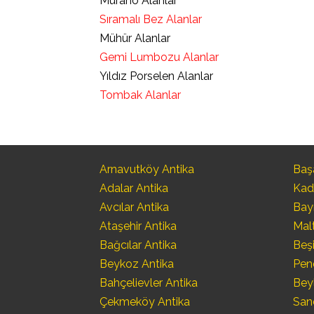
Murano Alanlar
Sıramalı Bez Alanlar
Mühür Alanlar
Gemi Lumbozu Alanlar
Yıldız Porselen Alanlar
Tombak Alanlar
Arnavutköy Antika
Başa
Adalar Antika
Kad
Avcılar Antika
Bay
Ataşehir Antika
Mal
Bağcılar Antika
Beşi
Beykoz Antika
Pen
Bahçelievler Antika
Bey
Çekmeköy Antika
San