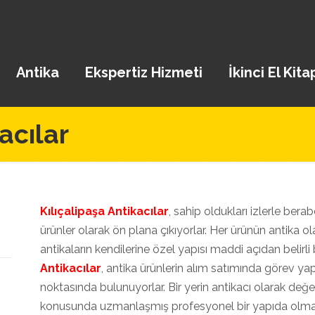
Antika
Ekspertiz Hizmeti
İkinci El Kita
acılar
Kılıçalipaşa Antikacılar
, sahip oldukları izlerle ber
ürünler olarak ön plana çıkıyorlar. Her ürünün antika o
antikaların kendilerine özel yapısı maddi açıdan belirli b
Antikacılar
, antika ürünlerin alım satımında görev yapa
noktasında bulunuyorlar. Bir yerin antikacı olarak değerl
konusunda uzmanlaşmış profesyonel bir yapıda olması 