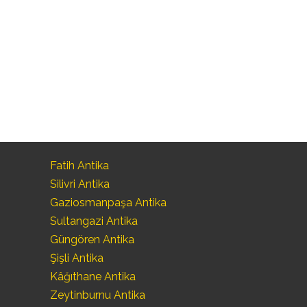
Fatih Antika
Silivri Antika
Gaziosmanpaşa Antika
Sultangazi Antika
Güngören Antika
Şişli Antika
Kâğıthane Antika
Zeytinburnu Antika