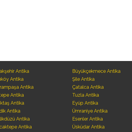
kşehir Antika
Büyükçekmece Antika
ıköy Antika
Şile Antika
rampaşa Antika
Çatalca Antika
tepe Antika
Tuzla Antika
ktaş Antika
Eyüp Antika
dik Antika
Ümraniye Antika
likdüzü Antika
Esenler Antika
caktepe Antika
Üsküdar Antika