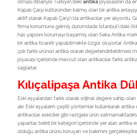
olması itibariyle Türkiye\’deki
antika
piyasasının da en
Kapalı Çarşı kültüründen kalmış olan bir antika anlayı
aktif olarak Kapalı Çarşı\’da antikacılar yer alıyordu.
firma konumuna gelmiş durumdadır. İstanbul\’daki (Kılı
has yapısını korumayı başarmış olan Seka Antika markası 
bir antika ticareti yapabilmekte özgür oluyorlar. Antika
çok farklı ürünün antika olarak değerlendirilebilmesi 
piyasası içerisinde mevcut olan antikacılar farklı anti
sağlarlar.
Kılıçalipaşa Antika D
Eski eşyalardan farklı olarak orijinal değere sahip olan
alır. Eski eşyaların çeşitli yöntemler kullanılarak anti
antikacılar, eskiciler gibi rastgele ürün satmamaktadırl
yapanlar, belirli bir kategori içerisinde yer alan antika e
olduğu antika ürünü koruyan ve bakımını gerçekleştire