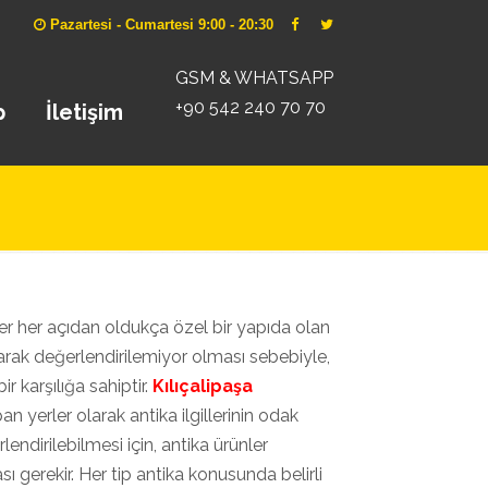
Pazartesi - Cumartesi 9:00 - 20:30
GSM & WHATSAPP
+90 542 240 70 70
p
İletişim
aber her açıdan oldukça özel bir yapıda olan
larak değerlendirilemiyor olması sebebiyle,
ir karşılığa sahiptir.
Kılıçalipaşa
n yerler olarak antika ilgillerinin odak
endirilebilmesi için, antika ürünler
gerekir. Her tip antika konusunda belirli