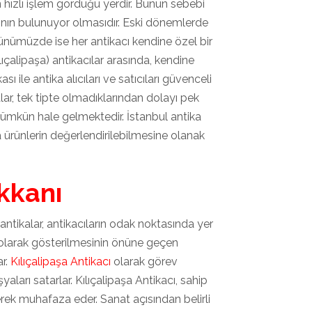
 hızlı işlem gördüğü yerdir. Bunun sebebi
şının bulunuyor olmasıdır. Eski dönemlerde
 Günümüzde ise her antikacı kendine özel bir
çalipaşa) antikacılar arasında, kendine
ile antika alıcıları ve satıcıları güvenceli
lar, tek tipte olmadıklarından dolayı pek
mümkün hale gelmektedir. İstanbul antika
ka ürünlerin değerlendirilebilmesine olanak
ükkanı
 antikalar, antikacıların odak noktasında yer
ka olarak gösterilmesinin önüne geçen
ar.
Kılıçalipaşa Antikacı
olarak görev
şyaları satarlar. Kılıçalipaşa Antikacı, sahip
rek muhafaza eder. Sanat açısından belirli