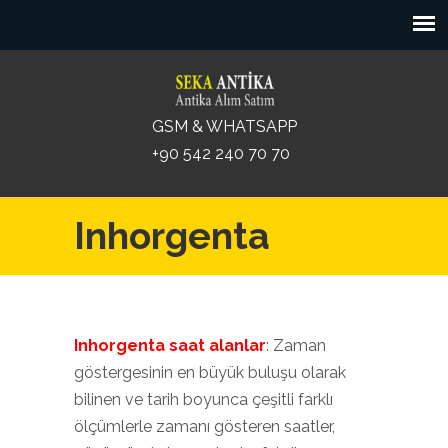
GSM & WHATSAPP
+90 542 240 70 70
Inhorgenta
Inhorgenta saat alanlar
: Zaman
göstergesinin en büyük buluşu olarak
bilinen ve tarih boyunca çeşitli farklı
ölçümlerle zamanı gösteren saatler,