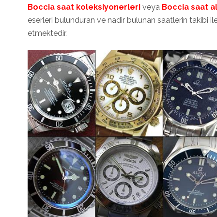
Boccia saat
koleksiyonerleri
veya
Boccia saat alı
eserleri bulunduran ve nadir bulunan saatlerin takibi
etmektedir.