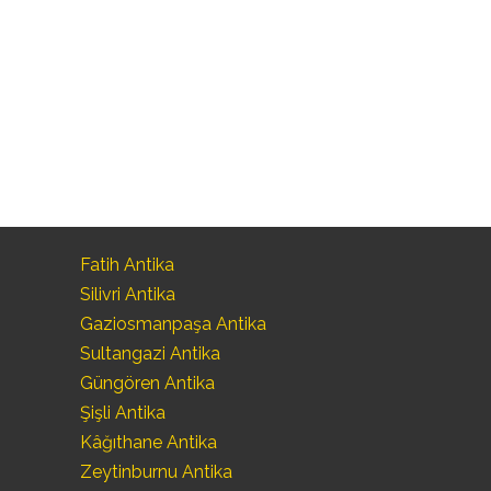
Fatih Antika
Silivri Antika
Gaziosmanpaşa Antika
Sultangazi Antika
Güngören Antika
Şişli Antika
Kâğıthane Antika
Zeytinburnu Antika