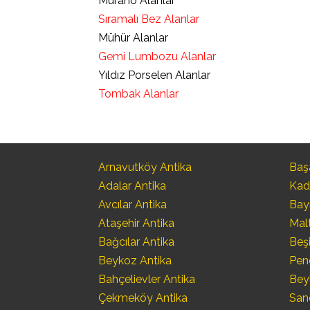
Murano Alanlar
Sıramalı Bez Alanlar
Mühür Alanlar
Gemi Lumbozu Alanlar
Yıldız Porselen Alanlar
Tombak Alanlar
Arnavutköy Antika
Başa
Adalar Antika
Kad
Avcılar Antika
Bay
Ataşehir Antika
Mal
Bağcılar Antika
Beşi
Beykoz Antika
Pen
Bahçelievler Antika
Bey
Çekmeköy Antika
San