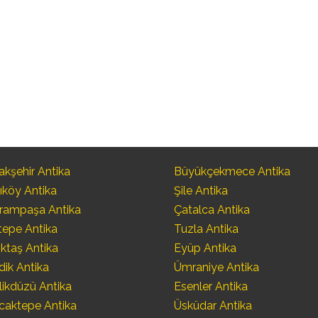
kşehir Antika
Büyükçekmece Antika
ıköy Antika
Şile Antika
rampaşa Antika
Çatalca Antika
tepe Antika
Tuzla Antika
ktaş Antika
Eyüp Antika
dik Antika
Ümraniye Antika
likdüzü Antika
Esenler Antika
caktepe Antika
Üsküdar Antika