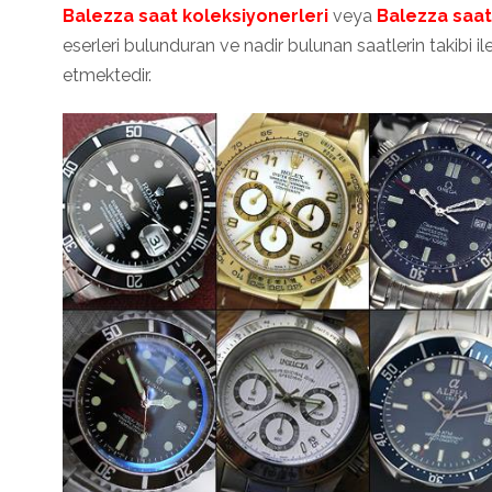
Balezza saat
koleksiyonerleri
veya
Balezza saat 
eserleri bulunduran ve nadir bulunan saatlerin takibi
etmektedir.