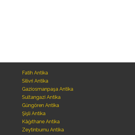
Fatih Antika
Silivri Antika
Gaziosmanpaşa Antika
Sultangazi Antika
Güngören Antika
Şişli Antika
Kâğıthane Antika
Zeytinburnu Antika