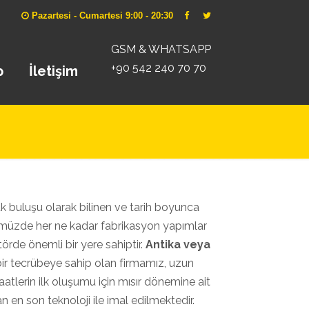
Pazartesi - Cumartesi 9:00 - 20:30
GSM & WHATSAPP
+90 542 240 70 70
p
İletişim
 buluşu olarak bilinen ve tarih boyunca
nümüzde her ne kadar fabrikasyon yapımlar
örde önemli bir yere sahiptir.
Antika veya
r tecrübeye sahip olan firmamız, uzun
aatlerin ilk oluşumu için mısır dönemine ait
n en son teknoloji ile imal edilmektedir.