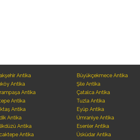
kşehir Antika
Büyükçekmece Antika
ıköy Antika
Şile Antika
rampaşa Antika
Çatalca Antika
tepe Antika
Tuzla Antika
ktaş Antika
Eyüp Antika
dik Antika
Ümraniye Antika
likdüzü Antika
Esenler Antika
caktepe Antika
Üsküdar Antika