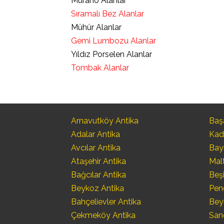
Murano Alanlar
Sıramalı Bez Alanlar
Mühür Alanlar
Gemi Lumbozu Alanlar
Yıldız Porselen Alanlar
Tombak Alanlar
Arnavutköy Antika
Başa
Adalar Antika
Kad
Avcılar Antika
Bay
Ataşehir Antika
Mal
Bağcılar Antika
Beşi
Beykoz Antika
Pen
Bahçelievler Antika
Bey
Çekmeköy Antika
San