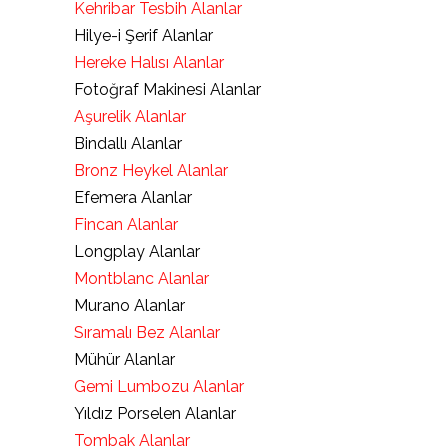
Kehribar Tesbih Alanlar
Hilye-i Şerif Alanlar
Hereke Halısı Alanlar
Fotoğraf Makinesi Alanlar
Aşurelik Alanlar
Bindallı Alanlar
Bronz Heykel Alanlar
Efemera Alanlar
Fincan Alanlar
Longplay Alanlar
Montblanc Alanlar
Murano Alanlar
Sıramalı Bez Alanlar
Mühür Alanlar
Gemi Lumbozu Alanlar
Yıldız Porselen Alanlar
Tombak Alanlar