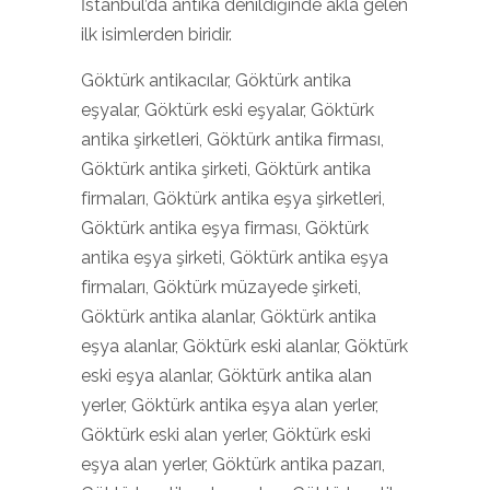
İstanbul’da antika denildiğinde akla gelen
ilk isimlerden biridir.
Göktürk antikacılar, Göktürk antika
eşyalar, Göktürk eski eşyalar, Göktürk
antika şirketleri, Göktürk antika firması,
Göktürk antika şirketi, Göktürk antika
firmaları, Göktürk antika eşya şirketleri,
Göktürk antika eşya firması, Göktürk
antika eşya şirketi, Göktürk antika eşya
firmaları, Göktürk müzayede şirketi,
Göktürk antika alanlar, Göktürk antika
eşya alanlar, Göktürk eski alanlar, Göktürk
eski eşya alanlar, Göktürk antika alan
yerler, Göktürk antika eşya alan yerler,
Göktürk eski alan yerler, Göktürk eski
eşya alan yerler, Göktürk antika pazarı,