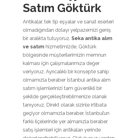
Satım Göktürk
Antikalar, tek tip eşyalar ve sanat eserleri
olmadığından dolayı yelpazemizi geniş
bir aralıkta tutuyoruz.
Seka antika alım
ve satım
hizmetimizde, Göktürk
bölgesinde müşterilerimizin memnun
kalması için çalışmalarımıza değer
veriyoruz. Ayrıcalıklı bir konsepte sahip
olmamızla beraber İstanbul antika alım
satım işlemlerinizi tam güvenlikli bir
şekilde gerçekleştirebilmenize olanak
tanıyoruz. Direkt olarak sizinle irtibata
geçiyor olmamızla beraber, İstanbul’un
farklı ilçelerinde yer almanızla beraber
satış işlemleri için antikaları yerinde