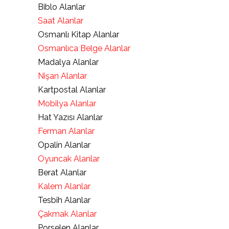
Biblo Alanlar
Saat Alanlar
Osmanlı Kitap Alanlar
Osmanlıca Belge Alanlar
Madalya Alanlar
Nişan Alanlar
Kartpostal Alanlar
Mobilya Alanlar
Hat Yazısı Alanlar
Ferman Alanlar
Opalin Alanlar
Oyuncak Alanlar
Berat Alanlar
Kalem Alanlar
Tesbih Alanlar
Çakmak Alanlar
Porselen Alanlar