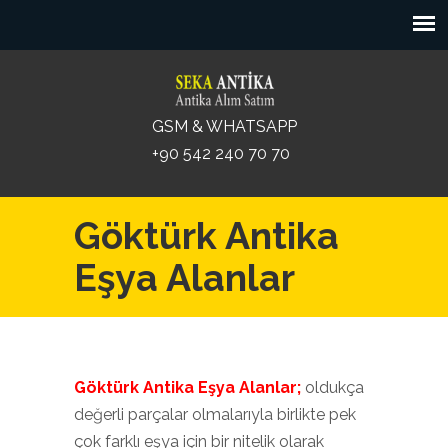
GSM & WHATSAPP
+90 542 240 70 70
Göktürk Antika
Eşya Alanlar
Göktürk Antika Eşya Alanlar;
oldukça
değerli parçalar olmalarıyla birlikte pek
çok farklı eşya için bir nitelik olarak