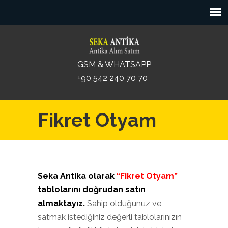
GSM & WHATSAPP
+90 542 240 70 70
Fikret Otyam
Seka Antika olarak
“Fikret Otyam”
tablolarını doğrudan satın
almaktayız.
Sahip olduğunuz ve
satmak istediğiniz değerli tablolarınızın