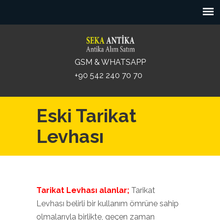
GSM & WHATSAPP
+90 542 240 70 70
Eski Tarikat
Levhası
Tarikat Levhası alanlar;
Tarikat
Levhası belirli bir kullanım ömrüne sahip
olmalarıyla birlikte, geçen zaman