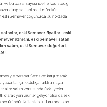
r ve bu pazar sayesinde herkes istediği
emaver alınıp satılabilmesi mümkün
lan eski Semaver çoğunlukla bu noktada
r
satanlar, eski Semaver
fiyatları, eski
 Semaver
uzmanı, eski Semaver
satan
lım satım, eski Semaver
değerleri,
arı.
ermesiyle beraber Semaver karşı merakı
 yapanlar için oldukça farklı amaçlar
er alım satım konusunda farklı yerler
k olarak yeni ürünler geliyor olsa da eski
 her üründür. Kullanılabilir durumda olan