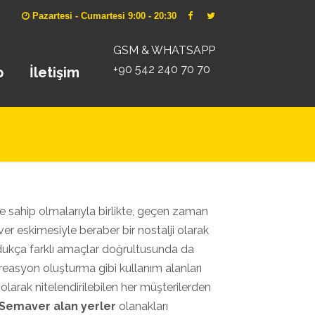
Pazartesi - Cumartesi 9:00 - 20:30
GSM & WHATSAPP
+90 542 240 70 70
p
İletişim
e sahip olmalarıyla birlikte, geçen zaman
ver eskimesiyle beraber bir nostalji olarak
oldukça farklı amaçlar doğrultusunda da
 kreasyon oluşturma gibi kullanım alanları
olarak nitelendirilebilen her müşterilerden
 Semaver alan yerler
olanakları