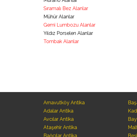
Murano Alanlar
Sıramalı Bez Alanlar
Mühür Alanlar
Gemi Lumbozu Alanlar
Yıldız Porselen Alanlar
Tombak Alanlar
Arnavutköy Antika
Başa
Adalar Antika
Kad
Avcılar Antika
Bay
Ataşehir Antika
Mal
Bağcılar Antika
Beşi