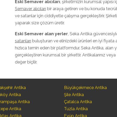
Eski
Semaver
alıcıları
, şirketimizin kurumsal yapısı 
Semaver alıcıları
bir araya getiren ve bu konuda tecrüb
ve satanlar için ciddiyetle çalışma gerçekleştirir. Şir
yaparak size çözüm üretir.
Eski Semaver
alan yerler
, Seka Antika güvencesiyl
satanları
buluşturan ve elinizdeki ürünleri en iyi fiyata
hızlıca temin eden bir platformdur. Seka Antika, alan
gerçekleştiren kurumsal bir şirkettir. Antikalarınız veya
değer biçilir.
kşehir Antika
Büyükçekmece Antika
ıköy Antika
Şile Antika
rampaşa Antika
Çatalca Antika
tepe Antika
Tuzla Antika
ktaş Antika
Eyüp Antika