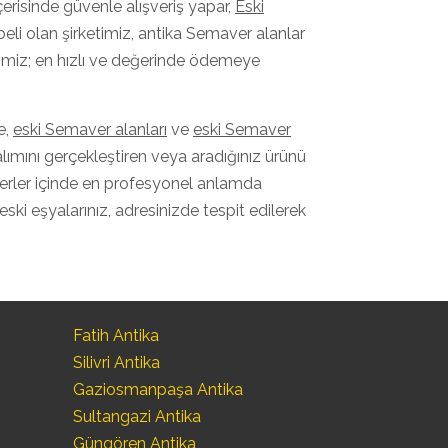
içerisinde güvenle alışveriş yapar,
Eski
eli olan şirketimiz, antika Semaver alanlar
ketimiz; en hızlı ve değerinde ödemeye
e,
eski Semaver alanları
ve
eski Semaver
 alımını gerçekleştiren veya aradığınız ürünü
 yerler içinde en profesyonel anlamda
 eski eşyalarınız, adresinizde tespit edilerek
Fatih Antika
Silivri Antika
Gaziosmanpaşa Antika
Sultangazi Antika
Güngören Antika