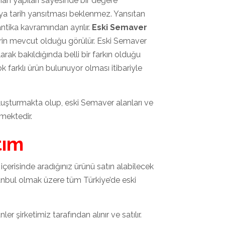
an yapıları sayesinde bir değere
 veya tarih yansıtması beklenmez. Yansıtan
antika kavramından ayrılır.
Eski Semaver
lerin mevcut olduğu görülür. Eski Semaver
ak bakıldığında belli bir farkın olduğu
k farklı ürün bulunuyor olması itibariyle
 oluşturmakta olup, eski Semaver alanları ve
emektedir.
tım
içerisinde aradığınız ürünü satın alabilecek
anbul olmak üzere tüm Türkiye’de eski
er şirketimiz tarafından alınır ve satılır.