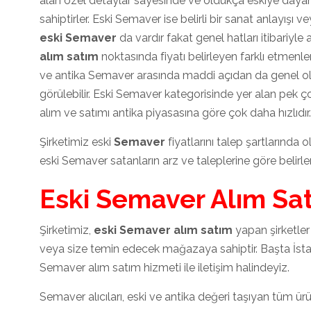
alan özel detaylar sayesinde ve oldukça eskiye dayan
sahiptirler. Eski Semaver ise belirli bir sanat anlayışı
eski Semaver
da vardır fakat genel hatları itibariyle 
alım satım
noktasında fiyatı belirleyen farklı etmen
ve antika Semaver arasında maddi açıdan da genel olar
görülebilir. Eski Semaver kategorisinde yer alan pek ço
alım ve satımı antika piyasasına göre çok daha hızlıdır.
Şirketimiz eski
Semaver
fiyatlarını talep şartlarında
eski Semaver satanların arz ve taleplerine göre belirl
Eski Semaver Alım Sa
Şirketimiz,
eski Semaver alım satım
yapan şirketler 
veya size temin edecek mağazaya sahiptir. Başta İst
Semaver alım satım hizmeti ile iletişim halindeyiz.
Semaver alıcıları, eski ve antika değeri taşıyan tüm ürünl