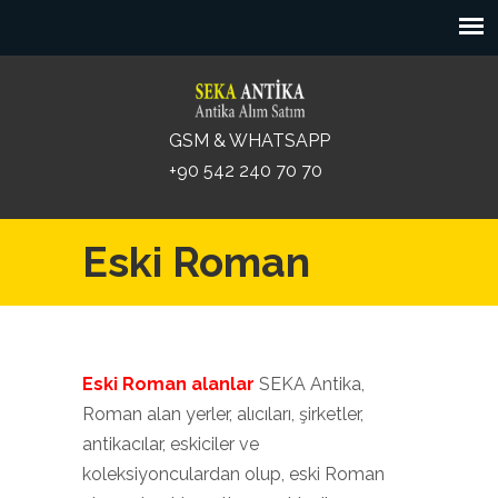
GSM & WHATSAPP
+90 542 240 70 70
Eski Roman
Eski Roman alanlar
SEKA Antika,
Roman alan yerler, alıcıları, şirketler,
antikacılar, eskiciler ve
koleksiyonculardan olup, eski Roman