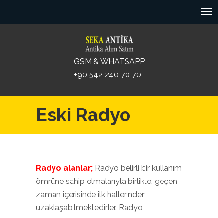
GSM & WHATSAPP
+90 542 240 70 70
Eski Radyo
Radyo alanlar;
Radyo belirli bir kullanım
ömrüne sahip olmalarıyla birlikte, geçen
zaman içerisinde ilk hallerinden
uzaklaşabilmektedirler. Radyo