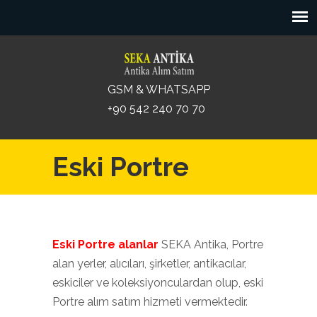
GSM & WHATSAPP
+90 542 240 70 70
Eski Portre
Eski Portre alanlar
SEKA Antika, Portre
alan yerler, alıcıları, şirketler, antikacılar,
eskiciler ve koleksiyonculardan olup, eski
Portre alım satım hizmeti vermektedir.