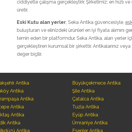
ciddiyetle çalışma gerçekleştirir. Şirketimiz; en hız
üretir.
Eski Kutu
alan yerler
, Seka Antika güvencesiyle,
esk
buluşturan ve elinizdeki ürünleri en iyi fiyata alımını g
temin eden bir platformdur. Seka Antika, alan yerler 
gerçekleştiren kurumsal bir şirkettir. Antikalarınız veya
değer biçilir.
kşehir Antika
Büyükçekmece Antika
ıköy Antika
Şile Antika
rampaşa Antika
Çatalca Antika
tepe Antika
Tuzla Antika
ktaş Antika
Eyüp Antika
dik Antika
Ümraniye Antika
likdüzü Antika
Esenler Antika