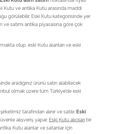
Eski Kutu alım satım
noktasında fiyatı
ski Kutu ve antika Kutu arasında maddi
uğu görülebilir. Eski Kutu kategorisinde yer
ım ve satımı antika piyasasına göre çok
urmakta olup, eski Kutu alanları ve eski
.
sinde aradığınız ürünü satın alabilecek
anbul olmak üzere tüm Türkiye’de eski
irketimiz tarafından alınır ve satılır.
Eski
güvenle alışveriş yapar,
Eski Kutu alıcıları
bir
ntika Kutu alanlar ve satanlar için