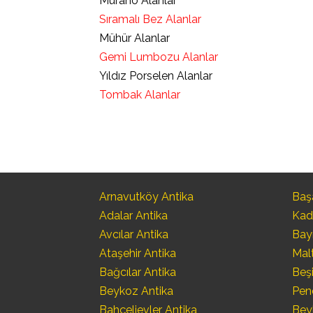
Murano Alanlar
Sıramalı Bez Alanlar
Mühür Alanlar
Gemi Lumbozu Alanlar
Yıldız Porselen Alanlar
Tombak Alanlar
Arnavutköy Antika
Başa
Adalar Antika
Kad
Avcılar Antika
Bay
Ataşehir Antika
Mal
Bağcılar Antika
Beşi
Beykoz Antika
Pen
Bahçelievler Antika
Bey