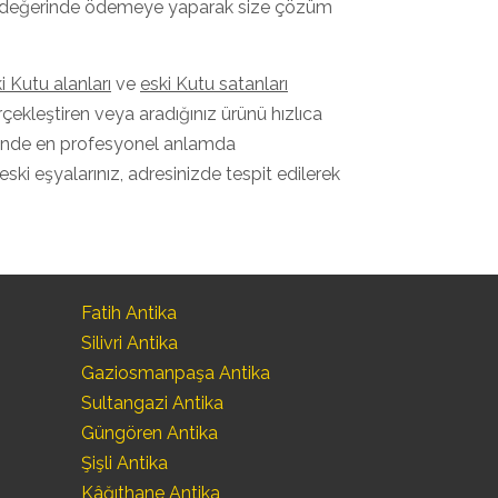
lı ve değerinde ödemeye yaparak size çözüm
i Kutu alanları
ve
eski Kutu satanları
erçekleştiren veya aradığınız ürünü hızlıca
içinde en profesyonel anlamda
 eski eşyalarınız, adresinizde tespit edilerek
Fatih Antika
Silivri Antika
Gaziosmanpaşa Antika
Sultangazi Antika
Güngören Antika
Şişli Antika
Kâğıthane Antika