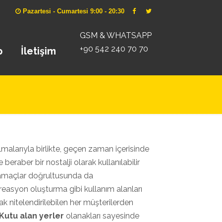
Pazartesi - Cumartesi 9:00 - 20:30
GSM & WHATSAPP
+90 542 240 70 70
p
İletişim
lmalarıyla birlikte, geçen zaman içerisinde
beraber bir nostalji olarak kullanılabilir
ı amaçlar doğrultusunda da
 kreasyon oluşturma gibi kullanım alanları
ak nitelendirilebilen her müşterilerden
 Kutu alan yerler
olanakları sayesinde