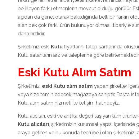
fakat genel hatları itibariyle antika kavramından ayrılır.
belirleyen farklı etmenlerin mevcut olduğu görülür. E
açıdan da genel olarak bakıldığında belli bir farkın old
alan pek çok farklı ürün bulunuyor olması itibariyle al
daha hızlıdır.
Şirketimiz eski
Kutu
fiyatlarını talep şartlarında oluşt
Kutu satanların arz ve taleplerine göre belirlemektedir
Eski Kutu Alım Satım
Şirketimiz,
eski Kutu alım satım
yapan şirketler içeri
veya size temin edecek mağazaya sahiptir. Başta İst
Kutu alım satım hizmeti ile iletişim halindeyiz.
Kutu alıcıları, eski ve antika değeri taşıyan tüm ürünler ş
Kutu
alıcıları
, şirketimizin kurumsal yapısı içerisinde 
araya getiren ve bu konuda tecrübeli olan şirketimiz, a