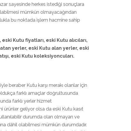
zar sayesinde herkes istediği sonuçlara
 satılabilmesi mümkün olmayacağından
unlukla bu noktada işlem hacmine sahip
, eski Kutu
fiyatları, eski Kutu
alıcıları,
atan yerler, eski Kutu
alan yerler, eski
tışı, eski Kutu
koleksiyoncuları.
yle beraber Kutu karşı merakı olanlar için
oldukça farklı amaçlar doğrultusunda
sunda farklı yerler hizmet
ni ürünler geliyor olsa da eski Kutu kasıt
 Kullanılabilir durumda olan olmayan ve
zarına dâhil olabilmesi mümkün durumdadır.