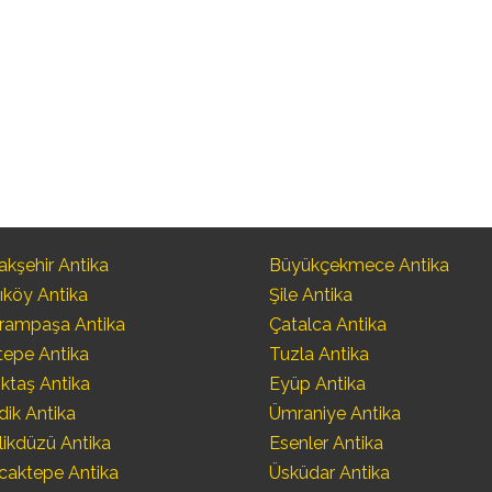
kşehir Antika
Büyükçekmece Antika
ıköy Antika
Şile Antika
rampaşa Antika
Çatalca Antika
tepe Antika
Tuzla Antika
ktaş Antika
Eyüp Antika
dik Antika
Ümraniye Antika
likdüzü Antika
Esenler Antika
caktepe Antika
Üsküdar Antika