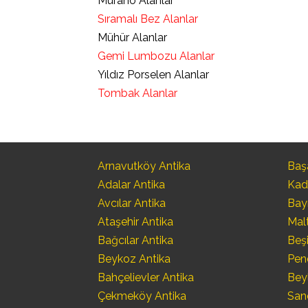
Murano Alanlar
Sıramalı Bez Alanlar
Mühür Alanlar
Gemi Lumbozu Alanlar
Yıldız Porselen Alanlar
Tombak Alanlar
Arnavutköy Antika
Başa
Adalar Antika
Kad
Avcılar Antika
Bay
Ataşehir Antika
Mal
Bağcılar Antika
Beşi
Beykoz Antika
Pen
Bahçelievler Antika
Bey
Çekmeköy Antika
San