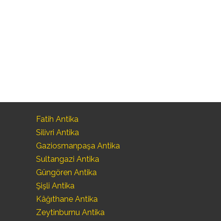
Fatih Antika
Silivri Antika
Gaziosmanpaşa Antika
Sultangazi Antika
Güngören Antika
Şişli Antika
Kâğıthane Antika
Zeytinburnu Antika