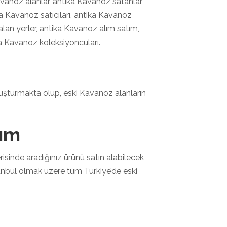
vanoz alanlar, antika Kavanoz satanlar,
ika Kavanoz satıcıları, antika Kavanoz
lan yerler, antika Kavanoz alım satım,
ka Kavanoz koleksiyoncuları.
oluşturmakta olup, eski Kavanoz alanların
tım
risinde aradığınız ürünü satın alabilecek
anbul olmak üzere tüm Türkiye’de eski