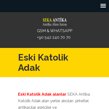
GSM & WHATSAPP
+90 542 240 70 70
Eski Katolik
Adak
Eski Katolik Adak alanlar
SEKA Antika,
Katolik Adak alan yerler, alıcıları, şirketler,
antikacılar, eskiciler ve