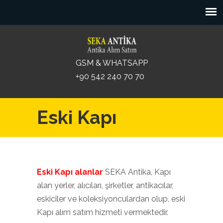
GSM & WHATSAPP
+90 542 240 70 70
Eski Kapı
Eski Kapı alanlar
SEKA Antika, Kapı
alan yerler, alıcıları, şirketler, antikacılar,
eskiciler ve koleksiyonculardan olup, eski
Kapı alım satım hizmeti vermektedir.