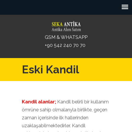
GSM & WHATSAPP
+90 542 240 70 70
Eski Kandil
Kandil alanlar;
Kandil belirli bir kullanım
ömrüne sahip olmalarıyla birlikte, geçen
zaman içerisinde ilk hallerinden
uzaklaşabilmektedirler. Kandil