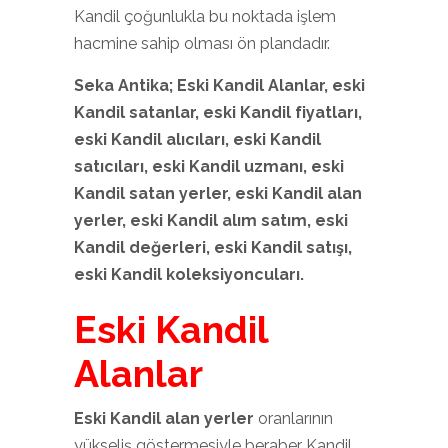
Kandil çoğunlukla bu noktada işlem
hacmine sahip olması ön plandadır.
Seka Antika; Eski Kandil
Alanlar, eski
Kandil
satanlar, eski Kandil
fiyatları,
eski Kandil
alıcıları, eski Kandil
satıcıları, eski Kandil
uzmanı, eski
Kandil
satan yerler, eski Kandil
alan
yerler, eski Kandil
alım satım, eski
Kandil
değerleri, eski Kandil
satışı,
eski Kandil
koleksiyoncuları.
Eski Kandil
Alanlar
Eski Kandil alan yerler
oranlarının
yükseliş göstermesiyle beraber Kandil