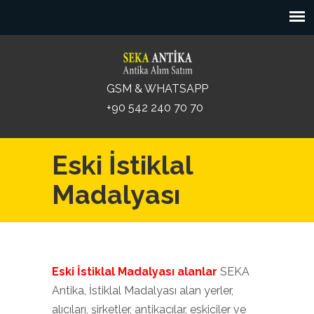
GSM & WHATSAPP
+90 542 240 70 70
Eski İstiklal
Madalyası
Eski İstiklal Madalyası alanlar
SEKA
Antika, İstiklal Madalyası alan yerler,
alıcıları, şirketler, antikacılar, eskiciler ve