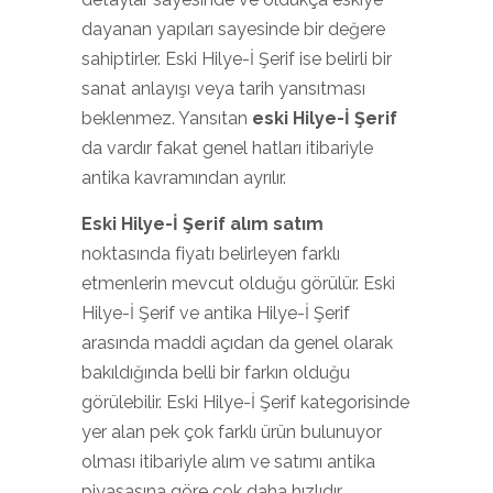
dayanan yapıları sayesinde bir değere
sahiptirler. Eski Hilye-İ Şerif ise belirli bir
sanat anlayışı veya tarih yansıtması
beklenmez. Yansıtan
eski Hilye-İ Şerif
da vardır fakat genel hatları itibariyle
antika kavramından ayrılır.
Eski Hilye-İ Şerif alım satım
noktasında fiyatı belirleyen farklı
etmenlerin mevcut olduğu görülür. Eski
Hilye-İ Şerif ve antika Hilye-İ Şerif
arasında maddi açıdan da genel olarak
bakıldığında belli bir farkın olduğu
görülebilir. Eski Hilye-İ Şerif kategorisinde
yer alan pek çok farklı ürün bulunuyor
olması itibariyle alım ve satımı antika
piyasasına göre çok daha hızlıdır.