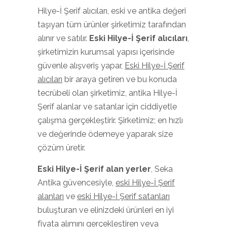
Hilye-İ Şerif alıcıları, eski ve antika değeri
taşıyan tüm ürünler şirketimiz tarafından
alınır ve satılır.
Eski
Hilye-İ Şerif
alıcıları
,
şirketimizin kurumsal yapısı içerisinde
güvenle alışveriş yapar,
Eski Hilye-İ Şerif
alıcıları
bir araya getiren ve bu konuda
tecrübeli olan şirketimiz, antika Hilye-İ
Şerif alanlar ve satanlar için ciddiyetle
çalışma gerçekleştirir. Şirketimiz; en hızlı
ve değerinde ödemeye yaparak size
çözüm üretir.
Eski Hilye-İ Şerif
alan yerler
, Seka
Antika güvencesiyle,
eski Hilye-İ Şerif
alanları
ve
eski Hilye-İ Şerif satanları
buluşturan ve elinizdeki ürünleri en iyi
fiyata alımını gerçekleştiren veya