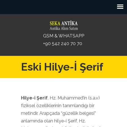
GSM & WHATSAPP
+90 542 240 70 70
Eski Hilye-İ Şerif
Hilye-i Şerif
, Hz. Muhammed’in (s.a.v)
fiziksel özelliklerinin tanımlandığı bir
metindir. Arapçada “güzellik belgesi”
anlamında olan hilye-i Şerif, Hz.