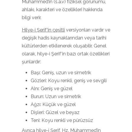
Muhammed’in (s.a.v) fiziksel görünümü,
ahlakı, karakteri ve özellikleri hakkında
bilgi verir.
Hilye-i Şerif’in çeşitli
versiyonları vardır ve
değişik hadis kaynaklarından veya tarihi
kültürlerden etkilenerek oluşabilir. Genel
olarak, hilye-i Şerif’in bazı ortak özellikleri
şunlardır:
Başı: Geniş, uzun ve simetrik
Gözleri: Koyu renkli, geniş ve sevgili
Alnı: Geniş ve güzel
Burun: Uzun ve simetrik
Ağzı: Küçük ve güzel
Dişleri: Güzel ve beyaz
Teni: Koyu renkli ve pürüzsüz
Ayrıca hilye-i Şerif, Hz. Muhammed’in