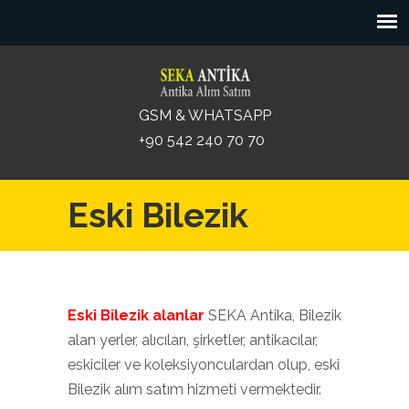
GSM & WHATSAPP
+90 542 240 70 70
Eski Bilezik
Eski Bilezik alanlar
SEKA Antika, Bilezik
alan yerler, alıcıları, şirketler, antikacılar,
eskiciler ve koleksiyonculardan olup, eski
Bilezik alım satım hizmeti vermektedir.