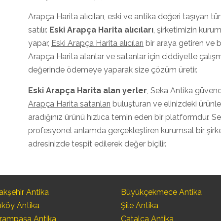
Arapça Harita alıcıları, eski ve antika değeri taşıyan tü
satılır.
Eski
Arapça Harita
alıcıları
, şirketimizin kurum
yapar,
Eski Arapça Harita alıcıları
bir araya getiren ve b
Arapça Harita alanlar ve satanlar için ciddiyetle çalışma
değerinde ödemeye yaparak size çözüm üretir.
Eski Arapça Harita
alan yerler
, Seka Antika güvenc
Arapça Harita satanları
buluşturan ve elinizdeki ürünler
aradığınız ürünü hızlıca temin eden bir platformdur. Se
profesyonel anlamda gerçekleştiren kurumsal bir şirkett
adresinizde tespit edilerek değer biçilir.
kşehir Antika
Büyükçekmece Antika
ıköy Antika
Şile Antika
rampaşa Antika
Çatalca Antika