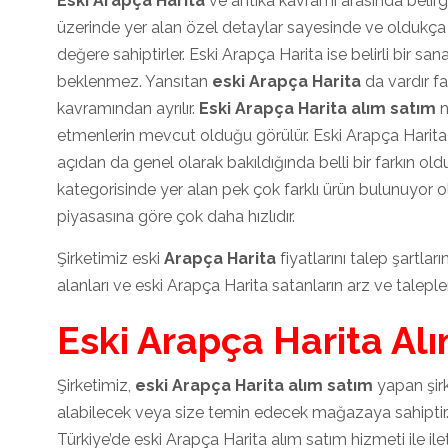
Eski Arapça Harita
ve antika kavramı arasında belirgi
üzerinde yer alan özel detaylar sayesinde ve oldukça 
değere sahiptirler. Eski Arapça Harita ise belirli bir sa
beklenmez. Yansıtan
eski Arapça Harita
da vardır fa
kavramından ayrılır.
Eski Arapça Harita alım satım
n
etmenlerin mevcut olduğu görülür. Eski Arapça Harita
açıdan da genel olarak bakıldığında belli bir farkın old
kategorisinde yer alan pek çok farklı ürün bulunuyor ol
piyasasına göre çok daha hızlıdır.
Şirketimiz eski
Arapça Harita
fiyatlarını talep şartla
alanları ve eski Arapça Harita satanların arz ve taleple
Eski Arapça Harita Al
Şirketimiz,
eski Arapça Harita alım satım
yapan şirk
alabilecek veya size temin edecek mağazaya sahiptir
Türkiye’de eski Arapça Harita alım satım hizmeti ile ile