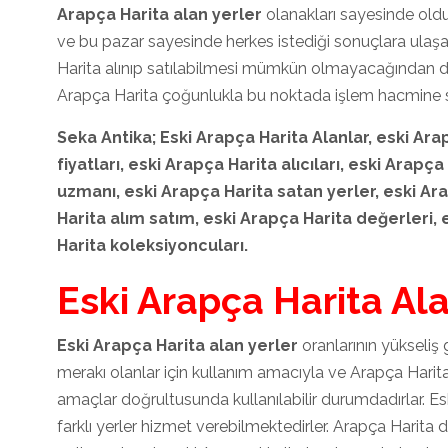
Arapça Harita alan yerler
olanakları sayesinde old
ve bu pazar sayesinde herkes istediği sonuçlara ulaşab
Harita alınıp satılabilmesi mümkün olmayacağından dol
Arapça Harita çoğunlukla bu noktada işlem hacmine s
Seka Antika; Eski Arapça Harita
Alanlar, eski Ara
fiyatları, eski Arapça Harita
alıcıları, eski Arapça
uzmanı, eski Arapça Harita
satan yerler, eski Ar
Harita
alım satım, eski Arapça Harita
değerleri, 
Harita
koleksiyoncuları.
Eski Arapça Harita Al
Eski Arapça Harita alan yerler
oranlarının yükseliş
merakı olanlar için kullanım amacıyla ve Arapça Harita
amaçlar doğrultusunda kullanılabilir durumdadırlar. E
farklı yerler hizmet verebilmektedirler. Arapça Harita d