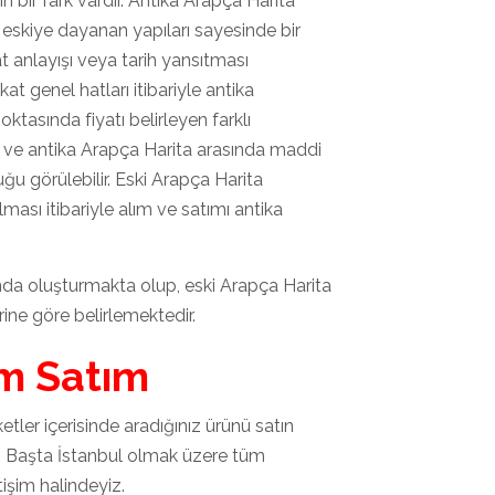
n bir fark vardır. Antika Arapça Harita
eskiye dayanan yapıları sayesinde bir
nat anlayışı veya tarih yansıtması
kat genel hatları itibariyle antika
oktasında fiyatı belirleyen farklı
 ve antika Arapça Harita arasında maddi
uğu görülebilir. Eski Arapça Harita
ması itibariyle alım ve satımı antika
rında oluşturmakta olup, eski Arapça Harita
rine göre belirlemektedir.
ım Satım
etler içerisinde aradığınız ürünü satın
. Başta İstanbul olmak üzere tüm
tişim halindeyiz.