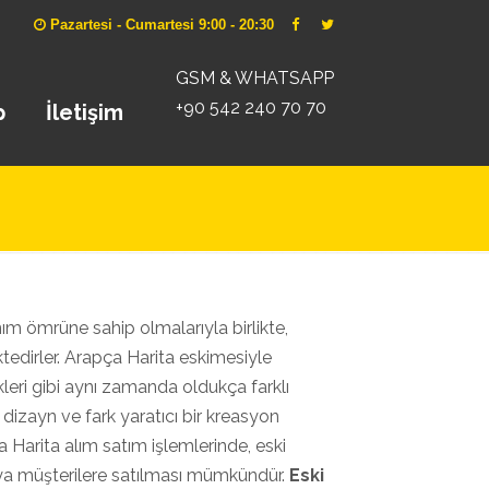
Pazartesi - Cumartesi 9:00 - 20:30
GSM & WHATSAPP
+90 542 240 70 70
p
İletişim
anım ömrüne sahip olmalarıyla birlikte,
tedirler. Arapça Harita eskimesiyle
ekleri gibi aynı zamanda oldukça farklı
dizayn ve fark yaratıcı bir kreasyon
 Harita alım satım işlemlerinde, eski
veya müşterilere satılması mümkündür.
Eski