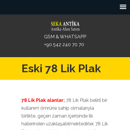
GSM & WHATSAPP
+90 542 240 70 70
Eski 78 Lik Plak
78 Lik Plak alanlar;
78 Lik Plak belirli bir
kullanım ömrüne sahip olmalarıyla
birlikte, geçen zaman içerisinde ilk
hallerinden uzaklaşabilmektedirler. 78 Lik