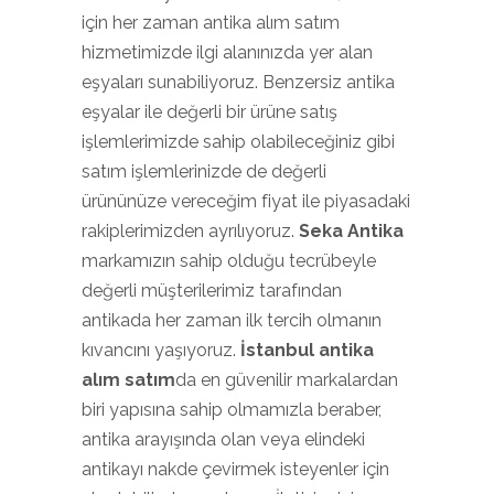
için her zaman antika alım satım
hizmetimizde ilgi alanınızda yer alan
eşyaları sunabiliyoruz. Benzersiz antika
eşyalar ile değerli bir ürüne satış
işlemlerimizde sahip olabileceğiniz gibi
satım işlemlerinizde de değerli
ürününüze vereceğim fiyat ile piyasadaki
rakiplerimizden ayrılıyoruz.
Seka Antika
markamızın sahip olduğu tecrübeyle
değerli müşterilerimiz tarafından
antikada her zaman ilk tercih olmanın
kıvancını yaşıyoruz.
İstanbul antika
alım satım
da en güvenilir markalardan
biri yapısına sahip olmamızla beraber,
antika arayışında olan veya elindeki
antikayı nakde çevirmek isteyenler için