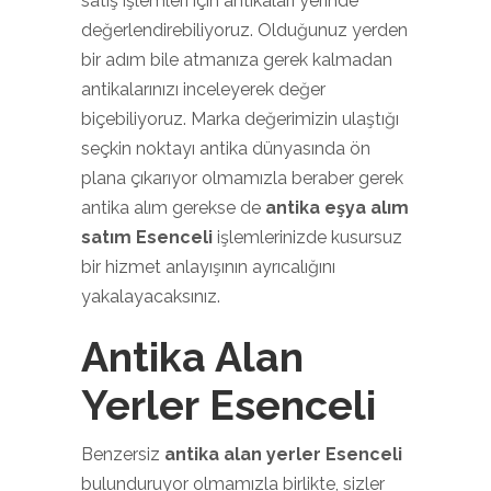
satış işlemleri için antikaları yerinde
değerlendirebiliyoruz. Olduğunuz yerden
bir adım bile atmanıza gerek kalmadan
antikalarınızı inceleyerek değer
biçebiliyoruz. Marka değerimizin ulaştığı
seçkin noktayı antika dünyasında ön
plana çıkarıyor olmamızla beraber gerek
antika alım gerekse de
antika eşya alım
satım Esenceli
işlemlerinizde kusursuz
bir hizmet anlayışının ayrıcalığını
yakalayacaksınız.
Antika Alan
Yerler Esenceli
Benzersiz
antika alan yerler Esenceli
bulunduruyor olmamızla birlikte, sizler