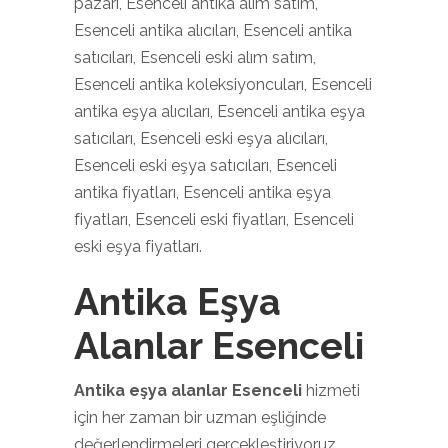
pazarı, Esenceli antika alım satım,
Esenceli antika alıcıları, Esenceli antika
satıcıları, Esenceli eski alım satım,
Esenceli antika koleksiyoncuları, Esenceli
antika eşya alıcıları, Esenceli antika eşya
satıcıları, Esenceli eski eşya alıcıları,
Esenceli eski eşya satıcıları, Esenceli
antika fiyatları, Esenceli antika eşya
fiyatları, Esenceli eski fiyatları, Esenceli
eski eşya fiyatları.
Antika Eşya
Alanlar Esenceli
Antika eşya alanlar Esenceli
hizmeti
için her zaman bir uzman eşliğinde
değerlendirmeleri gerçekleştiriyoruz.