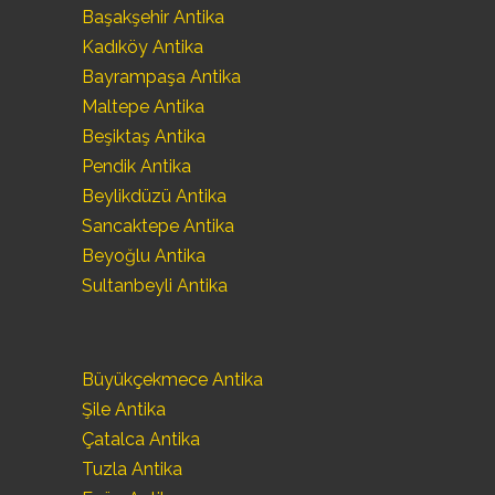
Başakşehir Antika
Kadıköy Antika
Bayrampaşa Antika
Maltepe Antika
Beşiktaş Antika
Pendik Antika
Beylikdüzü Antika
Sancaktepe Antika
Beyoğlu Antika
Sultanbeyli Antika
Büyükçekmece Antika
Şile Antika
Çatalca Antika
Tuzla Antika