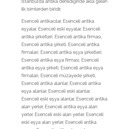
İstanbul’da antika denildiğinde akla gelen
ilk isimlerden biridir.
Esenceli antikacılar, Esenceli antika
eşyalar, Esenceli eski eşyalar, Esenceli
antika şirketleri, Esenceli antika firması,
Esenceli antika şirketi, Esenceli antika
firmaları, Esenceli antika eşya şirketleri,
Esenceli antika eşya firması, Esenceli
antika eşya şirketi, Esenceli antika eşya
firmaları, Esenceli müzayede şirketi,
Esenceli antika alanlar, Esenceli antika
eşya alanlar, Esenceli eski alanlar,
Esenceli eski eşya alanlar, Esenceli antika
alan yerler, Esenceli antika eşya alan
yerler, Esenceli eski alan yerler, Esenceli
eski eşya alan yerler, Esenceli antika