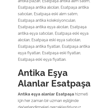
antika pazarı, Esatpaşa antika alım satım,
Esatpaşa antika alıcıları, Esatpaşa antika
satıcıları, Esatpaşa eski alım satım,
Esatpaşa antika koleksiyoncuları,
Esatpaşa antika eşya alıcıları, Esatpaşa
antika eşya satıcıları, Esatpaşa eski eşya
alıcıları, Esatpaşa eski eşya satıcıları,
Esatpaşa antika fiyatları, Esatpaşa antika
eşya fiyatları, Esatpaşa eski fiyatları,
Esatpaşa eski eşya fiyatları.
Antika Eşya
Alanlar Esatpaşa
Antika eşya alanlar Esatpaşa
hizmeti
için her zaman bir uzman eşliğinde
değerlendirmeleri gerçekleştiriyoruz.