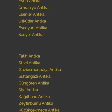
Eyüp Antika
Ümraniye Antika
Esenler Antika
Üsküdar Antika
Esenyurt Antika
Sarıyer Antika
Fatih Antika
Silivri Antika
Gaziosmanpaşa Antika
Sultangazi Antika
Güngören Antika
Şişli Antika
Kâğıthane Antika
Zeytinburnu Antika
Küçükçekmece Antika