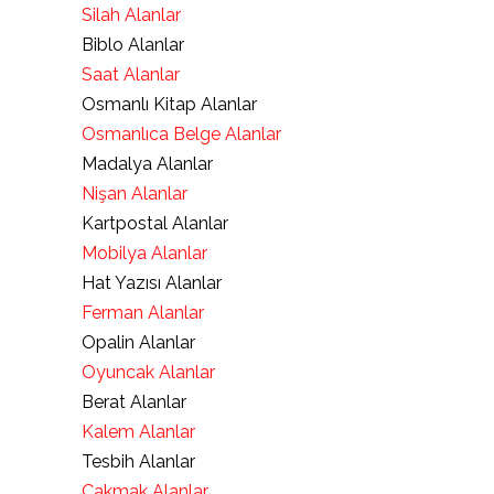
Silah Alanlar
Biblo Alanlar
Saat Alanlar
Osmanlı Kitap Alanlar
Osmanlıca Belge Alanlar
Madalya Alanlar
Nişan Alanlar
Kartpostal Alanlar
Mobilya Alanlar
Hat Yazısı Alanlar
Ferman Alanlar
Opalin Alanlar
Oyuncak Alanlar
Berat Alanlar
Kalem Alanlar
Tesbih Alanlar
Çakmak Alanlar