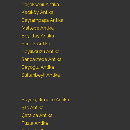
Başakşehir Antika
Kadıköy Antika
Bayrampaşa Antika
Maltepe Antika
Beşiktaş Antika
Pendik Antika
Beylikdüzü Antika
Sancaktepe Antika
Beyoğlu Antika
Sultanbeyli Antika
Büyükçekmece Antika
Şile Antika
Çatalca Antika
Tuzla Antika