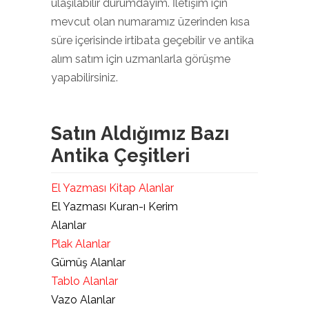
ulaşılabilir durumdayım. İletişim için
mevcut olan numaramız üzerinden kısa
süre içerisinde irtibata geçebilir ve antika
alım satım için uzmanlarla görüşme
yapabilirsiniz.
Satın Aldığımız Bazı
Antika Çeşitleri
El Yazması Kitap Alanlar
El Yazması Kuran-ı Kerim
Alanlar
Plak Alanlar
Gümüş Alanlar
Tablo Alanlar
Vazo Alanlar