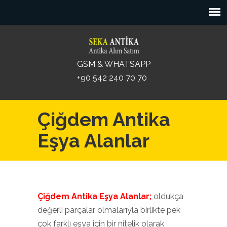
GSM & WHATSAPP
+90 542 240 70 70
Çiğdem Antika
Eşya Alanlar
Çiğdem Antika Eşya Alanlar;
oldukça
değerli parçalar olmalarıyla birlikte pek
çok farklı eşya için bir nitelik olarak