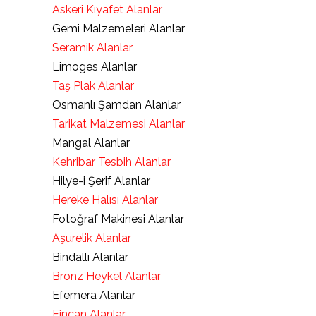
Askeri Kıyafet Alanlar
Gemi Malzemeleri Alanlar
Seramik Alanlar
Limoges Alanlar
Taş Plak Alanlar
Osmanlı Şamdan Alanlar
Tarikat Malzemesi Alanlar
Mangal Alanlar
Kehribar Tesbih Alanlar
Hilye-i Şerif Alanlar
Hereke Halısı Alanlar
Fotoğraf Makinesi Alanlar
Aşurelik Alanlar
Bindallı Alanlar
Bronz Heykel Alanlar
Efemera Alanlar
Fincan Alanlar