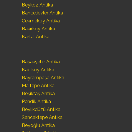
Beykoz Antika
Bahçelievler Antika
Çekmeköy Antika
Bakırköy Antika
Kartal Antika
Başakşehir Antika
Kadıköy Antika
Bayrampaşa Antika
Maltepe Antika
Beşiktaş Antika
Pendik Antika
Beylikdüzü Antika
Sancaktepe Antika
Beyoğlu Antika