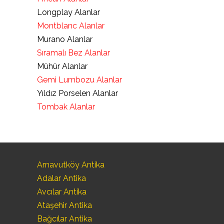
Longplay Alanlar
Montblanc Alanlar
Murano Alanlar
Sıramalı Bez Alanlar
Mühür Alanlar
Gemi Lumbozu Alanlar
Yıldız Porselen Alanlar
Tombak Alanlar
Arnavutköy Antika
Adalar Antika
Avcılar Antika
Ataşehir Antika
Bağcılar Antika