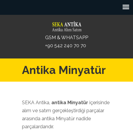
GSM & WHATSAPP
+90 542 240 70 70
Antika Minyatür
SEKA Antika,
antika Minyatür
içerisinde
alım ve satım gerçekleştirdiği parçalar
arasında antika Minyatür nadide
parçalardandır.