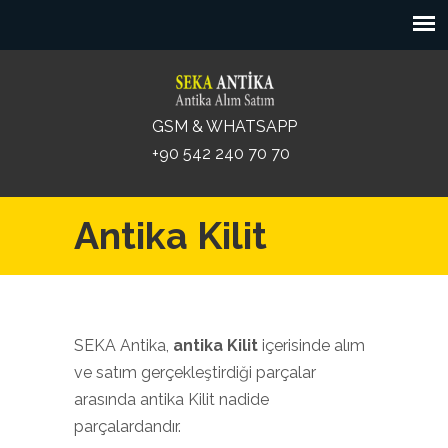
GSM & WHATSAPP
+90 542 240 70 70
Antika Kilit
SEKA Antika,
antika Kilit
içerisinde alım
ve satım gerçekleştirdiği parçalar
arasında antika Kilit nadide
parçalardandır.