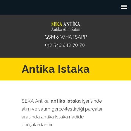
GSM & WHATSAPP
+90 542 240 70 70
Antika Istaka
SEKA Antika,
antika Istaka
içerisinde
alım ve satım gerçekleştirdiği parçalar
arasında antika Istaka nadide
parçalardandır.