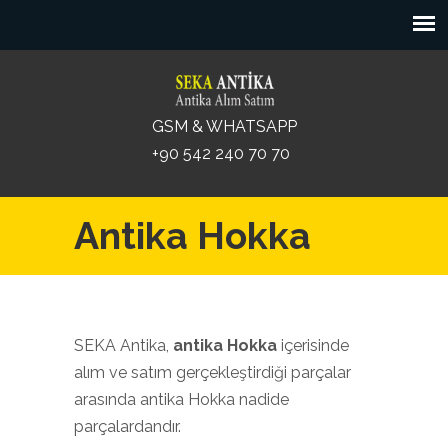
GSM & WHATSAPP
+90 542 240 70 70
Antika Hokka
SEKA Antika,
antika Hokka
içerisinde
alım ve satım gerçekleştirdiği parçalar
arasında antika Hokka nadide
parçalardandır.