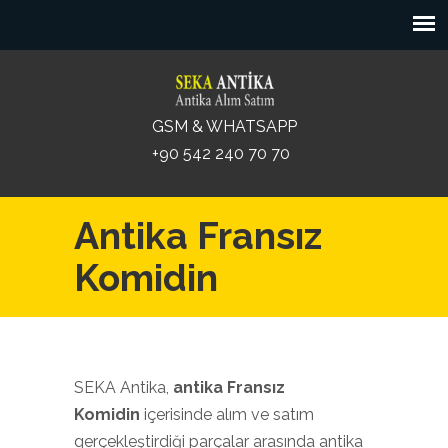
GSM & WHATSAPP
+90 542 240 70 70
Antika Fransız
Komidin
SEKA Antika,
antika Fransız
Komidin
içerisinde alım ve satım
gerçekleştirdiği parçalar arasında antika