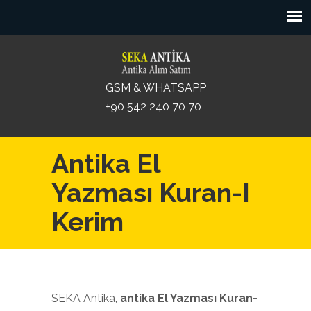
GSM & WHATSAPP
+90 542 240 70 70
Antika El
Yazması Kuran-I
Kerim
SEKA Antika,
antika El Yazması Kuran-