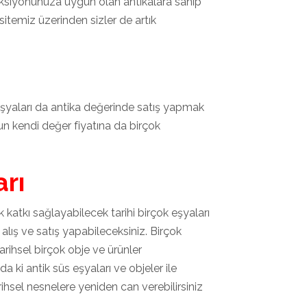
eksiyonunuza uygun olan antikalara sahip
temiz üzerinden sizler de artık
 eşyaları da antika değerinde satış yapmak
n kendi değer fiyatına da birçok
rı
ık katkı sağlayabilecek tarihi birçok eşyaları
a alış ve satış yapabileceksiniz. Birçok
rihsel birçok obje ve ürünler
i antik süs eşyaları ve objeler ile
arihsel nesnelere yeniden can verebilirsiniz