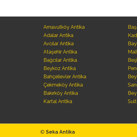
Arnavutköy Antika
Başa
Adalar Antika
Kad
Avcılar Antika
Bay
Ataşehir Antika
Mal
Bağcılar Antika
Beşi
Beykoz Antika
Pen
Bahçelievler Antika
Bey
Çekmeköy Antika
San
Bakırköy Antika
Bey
Kartal Antika
Sult
©
Seka Antika