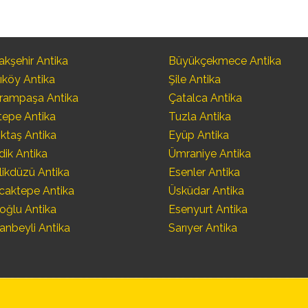
kşehir Antika
Büyükçekmece Antika
ıköy Antika
Şile Antika
rampaşa Antika
Çatalca Antika
tepe Antika
Tuzla Antika
ktaş Antika
Eyüp Antika
dik Antika
Ümraniye Antika
likdüzü Antika
Esenler Antika
caktepe Antika
Üsküdar Antika
oğlu Antika
Esenyurt Antika
anbeyli Antika
Sarıyer Antika