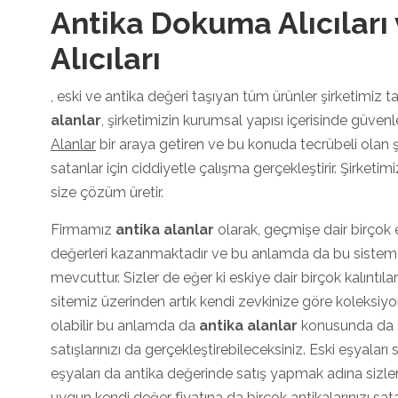
Antika Dokuma Alıcıları
Alıcıları
, eski ve antika değeri taşıyan tüm ürünler şirketimiz tar
alanlar
, şirketimizin kurumsal yapısı içerisinde güvenl
Alanlar
bir araya getiren ve bu konuda tecrübeli olan 
satanlar için ciddiyetle çalışma gerçekleştirir. Şirket
size çözüm üretir.
Firmamız
antika alanlar
olarak, geçmişe dair birçok 
değerleri kazanmaktadır ve bu anlamda da bu sistem ü
mevcuttur. Sizler de eğer ki eskiye dair birçok kalıntıl
sitemiz üzerinden artık kendi zevkinize göre koleksiy
olabilir bu anlamda da
antika alanlar
konusunda da si
satışlarınızı da gerçekleştirebileceksiniz. Eski eşyalar
eşyaları da antika değerinde satış yapmak adına sizl
uygun kendi değer fiyatına da birçok antikalarınızı sat