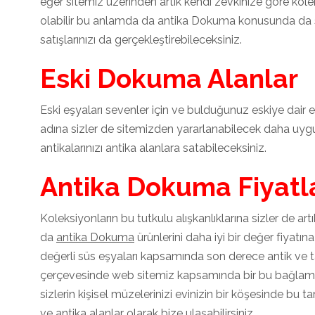
eğer sitemiz üzerinden artık kendi zevkinize göre kol
olabilir bu anlamda da antika Dokuma konusunda da si
satışlarınızı da gerçekleştirebileceksiniz.
Eski Dokuma Alanlar
Eski eşyaları sevenler için ve bulduğunuz eskiye dair
adına sizler de sitemizden yararlanabilecek daha uygu
antikalarınızı antika alanlara satabileceksiniz.
Antika Dokuma Fiyatla
Koleksiyonların bu tutkulu alışkanlıklarına sizler de art
da
antika Dokuma
ürünlerini daha iyi bir değer fiyatın
değerli süs eşyaları kapsamında son derece antik ve ta
çerçevesinde web sitemiz kapsamında bir bu bağlamda k
sizlerin kişisel müzelerinizi evinizin bir köşesinde bu t
ve antika alanlar olarak bize ulaşabilirsiniz.