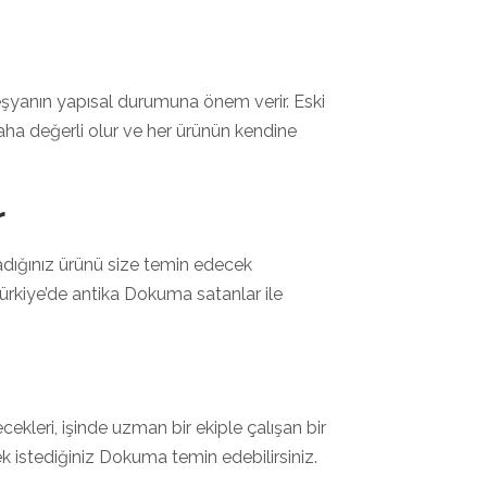
i eşyanın yapısal durumuna önem verir. Eski
aha değerli olur ve her ürünün kendine
r
radığınız ürünü size temin edecek
rkiye’de antika Dokuma satanlar ile
ekleri, işinde uzman bir ekiple çalışan bir
ek istediğiniz Dokuma temin edebilirsiniz.