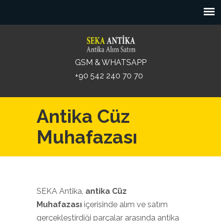
GSM & WHATSAPP
+90 542 240 70 70
Antika Cüz
Muhafazası
SEKA Antika,
antika Cüz
Muhafazası
içerisinde alım ve satım
gerçekleştirdiği parçalar arasında antika