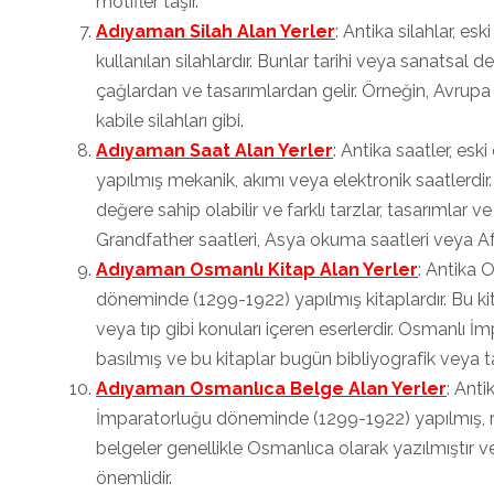
motifler taşır.
Adıyaman Silah Alan Yerler
: Antika silahlar, es
kullanılan silahlardır. Bunlar tarihi veya sanatsal de
çağlardan ve tasarımlardan gelir. Örneğin, Avrupa 
kabile silahları gibi.
Adıyaman Saat Alan Yerler
: Antika saatler, e
yapılmış mekanik, akımı veya elektronik saatlerdir
değere sahip olabilir ve farklı tarzlar, tasarımlar v
Grandfather saatleri, Asya okuma saatleri veya Afr
Adıyaman Osmanlı Kitap Alan Yerler
: Antika 
döneminde (1299-1922) yapılmış kitaplardır. Bu kitap
veya tıp gibi konuları içeren eserlerdir. Osmanlı
basılmış ve bu kitaplar bugün bibliyografik veya ta
Adıyaman Osmanlıca Belge Alan Yerler
: Ant
İmparatorluğu döneminde (1299-1922) yapılmış, r
belgeler genellikle Osmanlıca olarak yazılmıştır v
önemlidir.