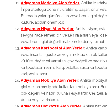
Adıyaman Madalya Alan Yerler
: Antika Madaly
İmparatorluğu dönemi) üretilmiş, başarı, onur vey
Bu madalyalar, gümüş, altın veya bronz gibi değer
kültürel açıdan önemlidir.
Adıyaman Nişan Alan Yerler
: Antika Nişan, esk
sevgiyi ifade etmek için verilen nişanlar veya rozet
veya bronz gibi değerli malzemelerden yapılabilir 
Adıyaman Kartpostal Alan Yerler
: Antika kart
veya insanları gösteren veya mektup olarak kullanıl
kültürel değerleri yansıtan, çok değerli ve nadir bul
kartpostallar, resimli kartpostallar, süslü kartpost
kartpostallardır.
Adıyaman Mobilya Alan Yerler
: Antika mobilya
gibi mekanların içinde kullanılan mobilyalardır. Bunl
çok değerli ve nadir bulunan eşyalardır. Çeşitleri, an
dolap veya vitrinlerdir.
Adıyaman Hat Yazısı Alan Yerler
: Antika hat ya