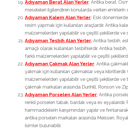
Adıyaman Berat Alan Yerler
: Antika berat, Osm
meseleleri ilgilendiren konularda verilen emirlerin o
Adıyaman Kalem Alan Yerler
: Eski dönemlerde
resim yapmak için kullanılan araçlardır. Antika kale
malzemelerden yapılabilir ve çeşitli şekillerde ve 
Adıyaman Tesbih Alan Yerler
: Antika tesbih,
amaçlı olarak kullanılan tesbihlerdir. Antika tesbi
farklı malzemelerden yapılabilir ve çeşitli şekiller
Adıyaman Çakmak Alan Yerler
: Antika çakmakl
yakmak için kullanılan çakmaklar veya kibritlerdir.
malzemelerden yapılabilir ve çeşitli şekillerde ve 
çakmak markaları arasında Dunhill, Ronson ve Zippo
Adıyaman Porselen Alan Yerler
: Antika porse
renkli porselen tabak, bardak veya ev eşyalarıdır. 
hammaddelerin karışımından yapılır ve fırınlanarak s
antika porselen markaları arasında Meissen, Roy
isimler bulunabilir.