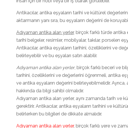
insan için bir hobi veya bir iş olarak görülebilir.
Antikacılar, antika eşyaların tarihi ve kültürel değerler
aktarmanın yanı sıra, bu eşyaların değerini de koruyabil
Adıyaman antika alan yerler
, birçok farklı türde antik
tarihi belgeler, resimler, mobilyalar, takılar, porselen eş
Antikacılar, antika eşyaların tarihini, özelliklerini ve de
belirleyebilir ve bu eşyaları satın alabilir.
Adıyaman antika alan yerler
, birçok farklı beceri ve bil
tarihini, özelliklerini ve değerlerini öğrenmeli, antika eş
ve antika eşyaların değerini belirleyebilmelidir. Ayrıca
hakkında da bilgi sahibi olmalıdır.
Adıyaman antika alan yerler, aynı zamanda tarih ve kül
gerektirir. Antikacılar, antika eşyaların tarihini ve kült
belirlerken bu bilgileri de dikkate almalıdır.
Adıyaman antika alan yerler
, birçok farklı yere ve zam