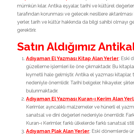
mümkün kılar. Antika eşyalar, tarihi ve kültürel değerleri
tarafından korunması ve gelecek nesillere aktarılması i
yerler, tarih ve kültür hakkında da bilgi sahibi olmayı ger
gerektirir.
Satın Aldığımız Antika
Adıyaman El Yazması Kitap Alan Yerler
: Eski 
güzelleme işlemleri ile öne çıkmaktadır. Bu kitapl
kıymetli hale gelmiştir. Antika el yazması kitaplar, t
nedeniyle önemlidir. Tarihi belgeler, hikayeler, şiirler
bulunmaktadır.
Adıyaman El Yazması Kuran-ı Kerim Alan Yer
Kerimler, ayrıcalıklı malzemeler ve hünerli el yazmas
sanatsal ve dini değerleri nedeniyle önemlidir. Far
Kuran-ı Kerimler, farklı ülkelerde farklı sanatsal still
Adıyaman Plak Alan Yerler
: Eski dönemlerde üre